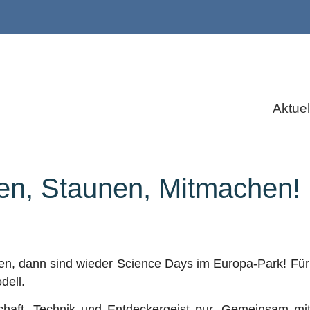
Aktuel
en, Staunen, Mitmachen!
 dann sind wieder Science Days im Europa-Park! Für un
dell.
chaft, Technik und Entdeckergeist pur. Gemeinsam mit