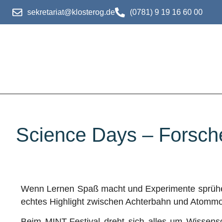
sekretariat@klosterog.de
(0781) 9 19 16 60 00
Science Days – Forsch
Wenn Lernen Spaß macht und Experimente sprühen,
echtes Highlight zwischen Achterbahn und Atommo
Beim MINT-Festival dreht sich alles um Wissens