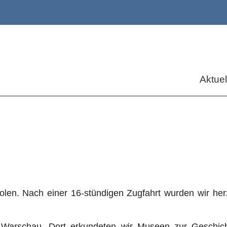
Aktuel
 Polen. Nach einer 16-stündigen Zugfahrt wurden wir h
Warschau. Dort erkundeten wir Museen zur Geschic