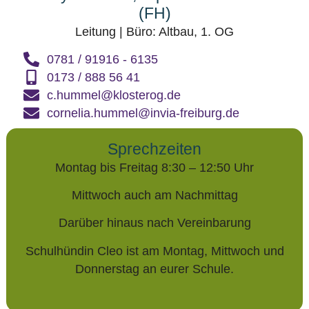
(FH)
Leitung | Büro: Altbau, 1. OG
0781 / 91916 - 6135
0173 / 888 56 41
c.hummel@klosterog.de
cornelia.hummel@invia-freiburg.de
Sprechzeiten
Montag bis Freitag 8:30 – 12:50 Uhr
Mittwoch auch am Nachmittag
Darüber hinaus nach Vereinbarung
Schulhündin Cleo ist am Montag, Mittwoch und
Donnerstag an eurer Schule.